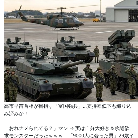
高市早苗首相が目指す「富国強兵」…支持率低下も織り込
み済みか！
「おれナメられてる？」マン ⇒ 実は自分大好き＆承認欲
求モンスターだったｗｗｗ 「9000人に奢った男」29歳イ