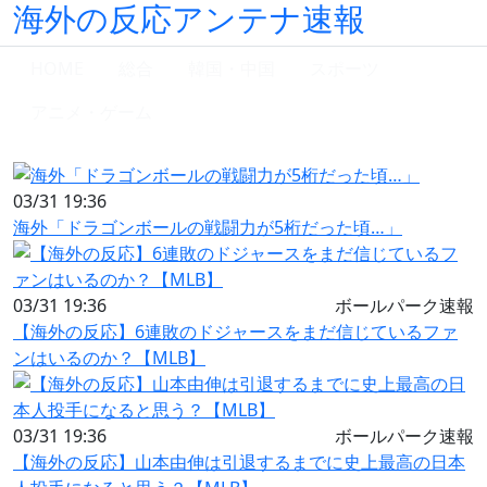
海外の反応アンテナ速報
HOME
総合
韓国・中国
スポーツ
アニメ・ゲーム
03/31 19:36
海外「ドラゴンボールの戦闘力が5桁だった頃…」
03/31 19:36
ボールパーク速報
【海外の反応】6連敗のドジャースをまだ信じているファ
ンはいるのか？【MLB】
03/31 19:36
ボールパーク速報
【海外の反応】山本由伸は引退するまでに史上最高の日本