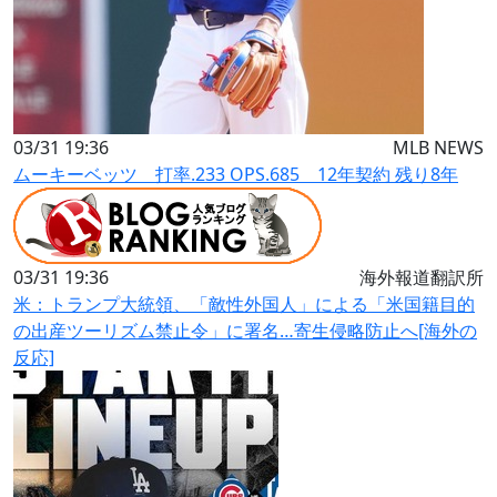
03/31 19:36
MLB NEWS
ムーキーベッツ 打率.233 OPS.685 12年契約 残り8年
03/31 19:36
海外報道翻訳所
米：トランプ大統領、「敵性外国人」による「米国籍目的
の出産ツーリズム禁止令」に署名…寄生侵略防止へ[海外の
反応]