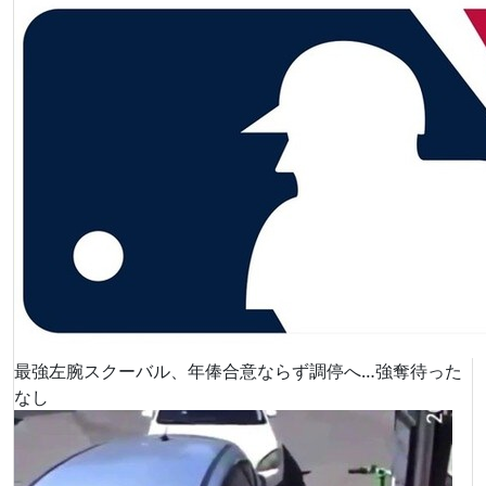
最強左腕スクーバル、年俸合意ならず調停へ…強奪待った
なし