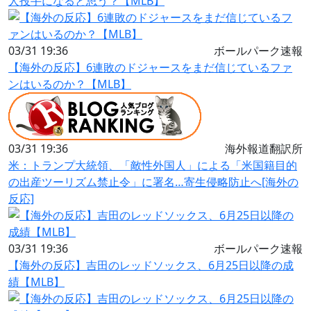
人投手になると思う？【MLB】
03/31 19:36
ボールパーク速報
【海外の反応】6連敗のドジャースをまだ信じているファ
ンはいるのか？【MLB】
03/31 19:36
海外報道翻訳所
米：トランプ大統領、「敵性外国人」による「米国籍目的
の出産ツーリズム禁止令」に署名…寄生侵略防止へ[海外の
反応]
03/31 19:36
ボールパーク速報
【海外の反応】吉田のレッドソックス、6月25日以降の成
績【MLB】