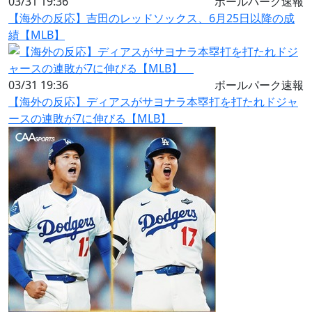
03/31 19:36
ボールパーク速報
【海外の反応】吉田のレッドソックス、6月25日以降の成
績【MLB】
03/31 19:36
ボールパーク速報
【海外の反応】ディアスがサヨナラ本塁打を打たれドジャ
ースの連敗が7に伸びる【MLB】