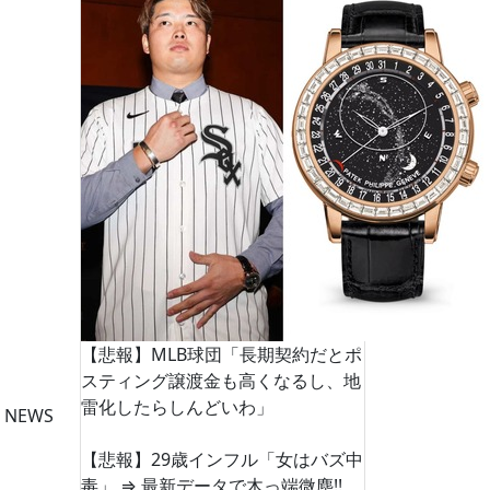
【悲報】MLB球団「長期契約だとポ
スティング譲渡金も高くなるし、地
雷化したらしんどいわ」
 NEWS
【悲報】29歳インフル「女はバズ中
毒」 ⇒ 最新データで木っ端微塵!!