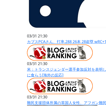
03/31 21:30
カブスPCAさん、打率.288 26本 28盗塁 wRC+156
03/31 21:30
米：トランスジェンダー選手参加反対を表明
に食らう[海外の反応]
03/31 21:30
難民支援団体所属の英国人女性、アフガン難民