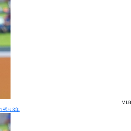
MLB
約 残り8年