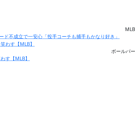
MLB
レード不成立で一安心「投手コーチも捕手もかなり好き」
ボールパ
わす【MLB】