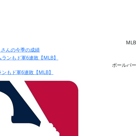
MLB
ー』さんの今季の成績
ボールパ
ランもド軍6連敗【MLB】