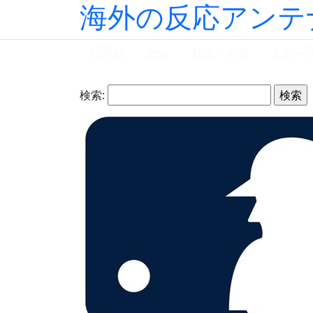
海外の反応アンテ
HOME
総合
韓国・中国
スポー
検索: