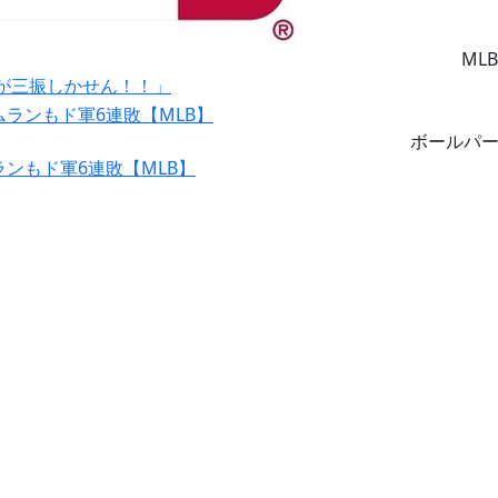
MLB
が三振しかせん！！」
ボールパ
ランもド軍6連敗【MLB】