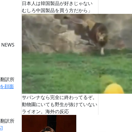
日本人は韓国製品が好きじゃない
むしろ中国製品を買う方だから」
 NEWS
道翻訳所
を顔面
サバンナなら完全に終わってるぞ。
動物園にいても野生が抜けていない
ライオン。海外の反応
道翻訳所
]