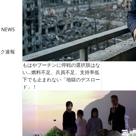
 NEWS
ーク速報
もはやプーチンに停戦の選択肢はな
い…燃料不足、兵員不足、支持率低
下でも止まれない「地獄のデスロー
ド」！