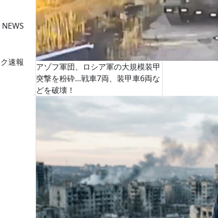
 NEWS
ーク速報
アゾフ軍団、ロシア軍の大規模装甲
突撃を粉砕…戦車7両、装甲車6両な
どを破壊！