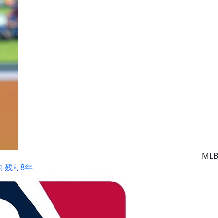
MLB
約 残り8年