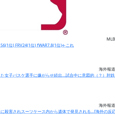
MLB
(1位) FRV24(1位) fWAR7.8(1位)←これ
海外報
した女子バスケ選手に嫌がらせ続出…試合中に意図的（？）肘鉄
海外報
に殺害されスーツケース内から遺体で発見される…[海外の反応